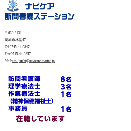
〒639-2131
葛城市林堂47
Tel:0745-44-9847
Fax:0745-44-9857
Mail:
a.tsujiuchi@navicare-marine.jp